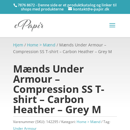
7876 8672 - Denne side er et produktkatalog og linker til
shops med produkterne
kontakt@e-papir.dk
Hjem
/
Home > Mænd
/ Mænds Under Armour –
Compression SS T-shirt – Carbon Heather – Grey M
Mænds Under
Armour –
Compression SS T-
shirt – Carbon
Heather – Grey M
Varenummer (SKU):
142295
Kategori:
Home > Mænd
Tag:
Under Armour