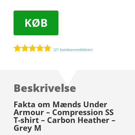
KØB
(
21
kundeanmeldelser)
Bedømt
som
4.7
ud af 5
baseret på
Beskrivelse
kundebedø
mmelser
Fakta om Mænds Under
Armour – Compression SS
T-shirt – Carbon Heather –
Grey M