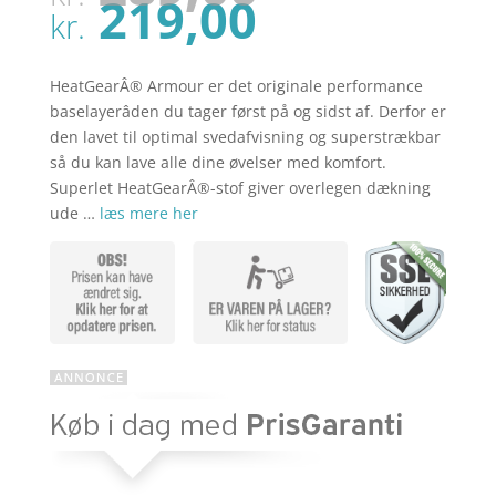
oprindel
Den
219,00
pris
kr.
aktuelle
var:
pris
kr. 289,00
er:
HeatGearÂ® Armour er det originale performance
kr. 219,00
baselayerâden du tager først på og sidst af. Derfor er
den lavet til optimal svedafvisning og superstrækbar
så du kan lave alle dine øvelser med komfort.
Superlet HeatGearÂ®-stof giver overlegen dækning
ude …
læs mere her