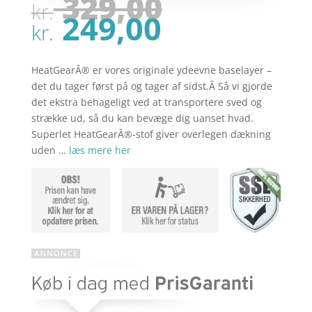
Den
329,00
kr.
oprindel
Den
249,00
pris
kr.
aktuelle
var:
pris
kr. 329,00
er:
HeatGearÂ® er vores originale ydeevne baselayer –
kr. 249,00
det du tager først på og tager af sidst.Â Så vi gjorde
det ekstra behageligt ved at transportere sved og
strække ud, så du kan bevæge dig uanset hvad.
Superlet HeatGearÂ®-stof giver overlegen dækning
uden …
læs mere her