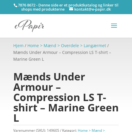
7876 8672 - Denne side er et produktkatalog og linker til
shops med produkterne
kontakt@e-papir.dk
Hjem
/
Home > Mænd > Overdele > Langærmet
/
Mænds Under Armour – Compression LS T-shirt –
Marine Green L
Mænds Under
Armour –
Compression LS T-
shirt – Marine Green
L
Varenummer (SKU):
149605
Kategori:
Home > Mænd >