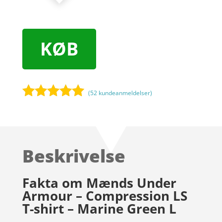
KØB
(
52
kundeanmeldelser)
Bedømt
som
4.9
ud af 5
baseret på
Beskrivelse
kundebedøm
melser
Fakta om Mænds Under
Armour – Compression LS
T-shirt – Marine Green L