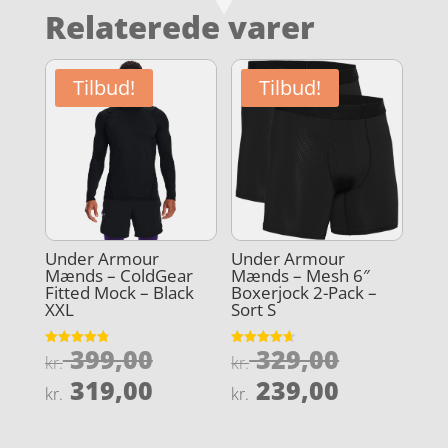
Relaterede varer
Tilbud!
Tilbud!
Under Armour
Under Armour
Mænds – ColdGear
Mænds – Mesh 6″
Fitted Mock – Black
Boxerjock 2-Pack –
XXL
Sort S
Den
Den
399,00
329,00
Vurderet
Vurderet
kr.
kr.
4.8
4.6
oprindelige
oprindel
Den
Den
ud af 5
ud af 5
319,00
239,00
kr.
kr.
pris
pris
aktuelle
aktuelle
var:
var:
pris
pris