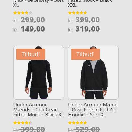
XL
XXL
Den
Den
299,00
399,00
Vurderet
Vurderet
kr.
kr.
3.9
4.8
oprindelige
oprindel
Den
Den
ud af 5
ud af 5
149,00
319,00
kr.
kr.
pris
pris
aktuelle
aktuelle
var:
var:
pris
pris
kr. 299,00.
kr. 399,0
er:
er:
Tilbud!
Tilbud!
kr. 149,00.
kr. 319,0
Under Armour
Under Armour Mænd
Mænds – ColdGear
– Rival Fleece Full-Zip
Fitted Mock – Black XL
Hoodie – Sort XL
Den
Den
399,00
529,00
Vurderet
Vurderet
kr.
kr.
4.4
4.8