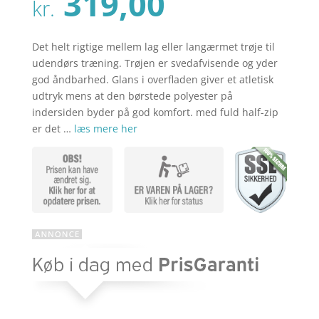
Den
319,00
pris
kr.
aktuelle
var:
pris
kr. 399,00
er:
Det helt rigtige mellem lag eller langærmet trøje til
kr. 319,00
udendørs træning. Trøjen er svedafvisende og yder
god åndbarhed. Glans i overfladen giver et atletisk
udtryk mens at den børstede polyester på
indersiden byder på god komfort. med fuld half-zip
er det …
læs mere her