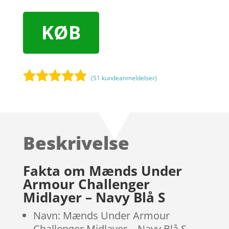
KØB
(
51
kundeanmeldelser)
Bedømt
som
4.7
ud af 5
baseret på
Beskrivelse
kundebedø
mmelser
Fakta om Mænds Under
Armour Challenger
Midlayer – Navy Blå S
Navn: Mænds Under Armour
Challenger Midlayer – Navy Blå S