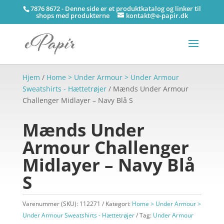
7876 8672 - Denne side er et produktkatalog og linker til
shops med produkterne
kontakt@e-papir.dk
Hjem
/
Home > Under Armour > Under Armour
Sweatshirts - Hættetrøjer
/ Mænds Under Armour
Challenger Midlayer – Navy Blå S
Mænds Under
Armour Challenger
Midlayer – Navy Blå
S
Varenummer (SKU):
112271
Kategori:
Home > Under Armour >
Under Armour Sweatshirts - Hættetrøjer
Tag:
Under Armour