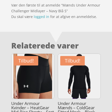
Vær den første til at anmelde “Mænds Under Armour
Challenger Midlayer – Navy Blå S”
Du skal være
logged in
for at afgive en anmeldelse.
Relaterede varer
Tilbud!
Tilbud!
Under Armour
Under Armour
Kvinder – HeatGear
Mænds – ColdGear
Mid-Rise Shorty – Sort
Fitted Mock – Black