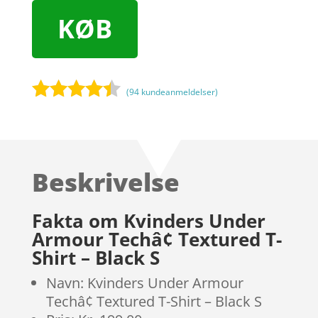
KØB
(
94
kundeanmeldelser)
Bedømt
som
4.3
ud af 5
baseret
Beskrivelse
på
kundebedø
mmelser
Fakta om Kvinders Under
Armour Techâ¢ Textured T-
Shirt – Black S
Navn: Kvinders Under Armour
Techâ¢ Textured T-Shirt – Black S