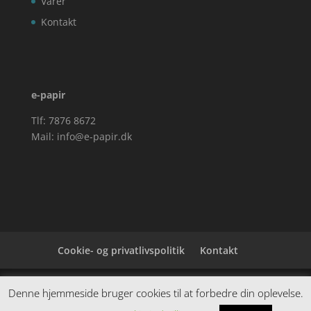
Varer
Kontakt
e-papir
Tlf: 7876 8672
Mail:
info@e-papir.dk
Cookie- og privatlivspolitik
Kontakt
Denne hjemmeside samler et bredt udvalg af
Denne hjemmeside bruger cookies til at forbedre din oplevelse.
spændende varer. Siden er et affiiliatesite, og nogle