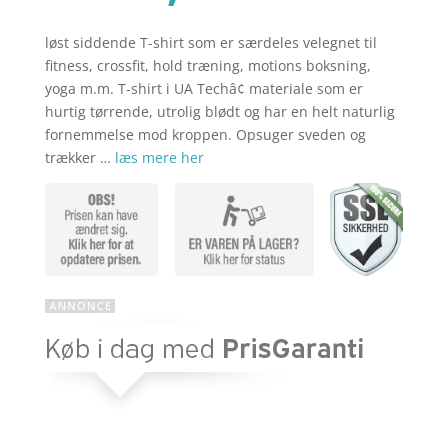
aktuelle
var:
pris
kr. 249,00
er:
løst siddende T-shirt som er særdeles velegnet til
kr. 199,00
fitness, crossfit, hold træning, motions boksning,
yoga m.m. T-shirt i UA Techâ¢ materiale som er
hurtig tørrende, utrolig blødt og har en helt naturlig
fornemmelse mod kroppen. Opsuger sveden og
trækker …
læs mere her