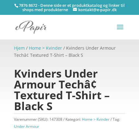
7876 8672 - Denne side er et produktkatalog og linker til
shops med produkterne
kontakt@e-papir.dk
Hjem
/
Home > Kvinder
/ Kvinders Under Armour
Techâ¢ Textured T-Shirt – Black S
Kvinders Under
Armour Techâ¢
Textured T-Shirt –
Black S
Varenummer (SKU):
147308
Kategori:
Home > Kvinder
Tag:
Under Armour