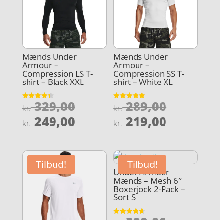
Mænds Under
Mænds Under
Armour –
Armour –
Compression LS T-
Compression SS T-
shirt – Black XXL
shirt – White XL
Den
Den
329,00
289,00
Vurderet
Vurderet
kr.
kr.
4.3
4.9
oprindelige
oprindel
Den
Den
ud af 5
ud af 5
249,00
219,00
kr.
kr.
pris
pris
aktuelle
aktuelle
var:
var:
pris
pris
kr. 329,00.
kr. 289,0
er:
er:
Tilbud!
Tilbud!
kr. 249,00.
kr. 219,0
Under Armour
Mænds – Mesh 6″
Boxerjock 2-Pack –
Sort S
Vurderet