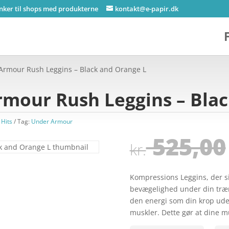
inker til shops med produkterne
kontakt@e-papir.dk
Armour Rush Leggins – Black and Orange L
rmour Rush Leggins – Bla
 Hits
Tag:
Under Armour
525,00
kr.
Kompressions Leggins, der si
bevægelighed under din træn
den energi som din krop uden
muskler. Dette gør at dine 