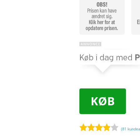
KØB
(
81
kundea
Bedømt