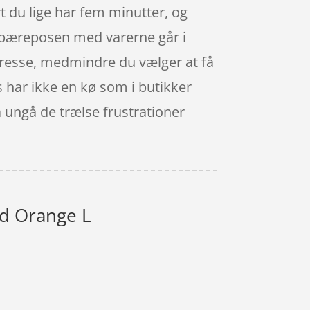
t du lige har fem minutter, og
t bæreposen med varerne går i
dresse, medmindre du vælger at få
s har ikke en kø som i butikker
å ungå de trælse frustrationer
nd Orange L