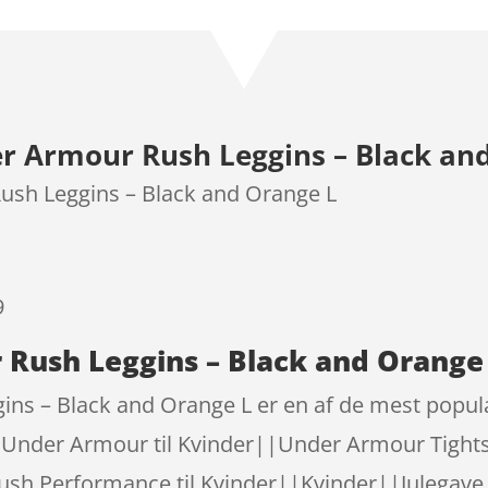
som
3.8
ud af 5
baseret
på
kundebed
r Armour Rush Leggins – Black an
ømmels
er
ush Leggins – Black and Orange L
9
Rush Leggins – Black and Orange 
ns – Black and Orange L er en af de mest popul
Under Armour til Kvinder||Under Armour Tig
h Performance til Kvinder||Kvinder||Julegave