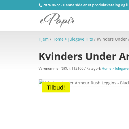
7876 8672 - Denne side er et produktkatalog og l
Hjem
/
Home > Julegave Hits
/ Kvinders Under 
Kvinders Under A
Varenummer (SKU):
112106
Kategori:
Home > Julegave
Tilbud!