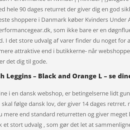
hele 90 dages returret der giver dig en god sikke
 fleste shoppere i Danmark køber Kvinders Under
rformancegear.dk, som ikke bare er en døgnflue,
 I det store udvalg af varer finder du noget for 
e mere attraktive end i butikkerne- når webshop
 det dig til gode.
 Leggins – Black and Orange L – se din
ne i en dansk webshop, er betingelserne lidt gu
skal følge dansk lov, der giver 14 dages retrret. 
u mere end standard returretten og giver meget
lik et stort udvalg , som gør det let at sammenlig