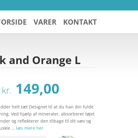
FORSIDE
VARER
KONTAKT
ck and Orange L
Den
Den
149,00
kr.
oprindelige
aktuelle
pris
pris
var:
er:
dder helt tæt Designet til at du han din fulde
kr. 525,00.
kr. 149,00.
ing. Ved hjælp af mineraler, absorberer tøjet
der og reflekterer den tilbage til dit væv og
muskle …
læs mere her