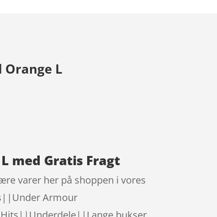
d Orange L
L med Gratis Fragt
ære varer her på shoppen i vores
hts||Under Armour
 Hits||Underdele||Lange bukser.