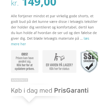
Den
149,00
pris
kr.
aktuelle
var:
pris
kr. 299,00
er:
Alle fortjener mindst et par virkelig gode shorts, et
kr. 149,00
godt bud på det kunne være disse i letvægts tekstiler
der holder dig ventileret og komfortabel, dertil kan
du kun holde af hvordan de ser ud og den følelse de
giver dig. Det bløde letvægts materiale på …
læs
mere her