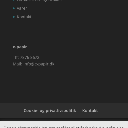
Varer
Kontakt
e-papir
Tlf: 7876 8672
Mail:
info@e-papir.dk
Cookie- og privatlivspolitik
Kontakt
Denne hjemmeside samler et bredt udvalg af