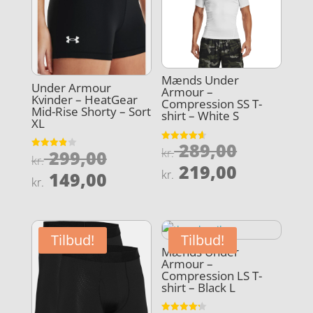
Mænds Under
Under Armour
Armour –
Kvinder – HeatGear
Compression SS T-
Mid-Rise Shorty – Sort
shirt – White S
XL
Den
289,00
Vurderet
Den
kr.
299,00
Vurderet
4.6
kr.
oprindel
3.9
Den
ud af 5
219,00
oprindelige
Den
ud af 5
kr.
149,00
pris
kr.
aktuelle
pris
aktuelle
var:
pris
var:
pris
kr. 289,0
er:
kr. 299,00.
er:
Tilbud!
Tilbud!
kr. 219,0
kr. 149,00.
Mænds Under
Armour –
Compression LS T-
shirt – Black L