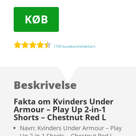
KØB
(
100
kundeanmeldelser)
Bedømt
som
4.3
ud af 5
baseret
Beskrivelse
på
kundebedø
mmelser
Fakta om Kvinders Under
Armour – Play Up 2-in-1
Shorts – Chestnut Red L
Navn: Kvinders Under Armour – Play
Up 2-in-1 Shorts – Chestnut Red L