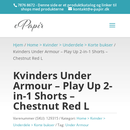
7876 8672 - Denne side er et produktkatalog og linker til
shops med produkterne
kontakt@e-papir.dk
Hjem
/
Home > Kvinder > Underdele > Korte bukser
/
Kvinders Under Armour – Play Up 2-in-1 Shorts –
Chestnut Red L
Kvinders Under
Armour – Play Up 2-
in-1 Shorts –
Chestnut Red L
Varenummer (SKU):
129315
Kategori:
Home > Kvinder >
Underdele > Korte bukser
Tag:
Under Armour