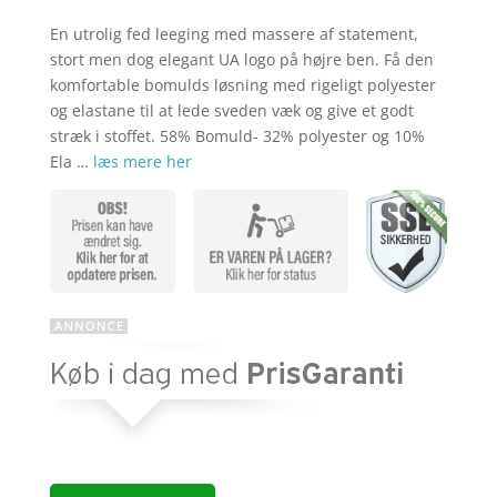
var:
pris
kr. 309,00
er:
En utrolig fed leeging med massere af statement,
kr. 189,00
stort men dog elegant UA logo på højre ben. Få den
komfortable bomulds løsning med rigeligt polyester
og elastane til at lede sveden væk og give et godt
stræk i stoffet. 58% Bomuld- 32% polyester og 10%
Ela …
læs mere her