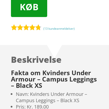
KØB
(
13
kundeanmeldelser)
Bedømt
som
4.6
ud af 5
baseret
Beskrivelse
på
kundebedø
mmelser
Fakta om Kvinders Under
Armour – Campus Leggings
– Black XS
Navn: Kvinders Under Armour –
Campus Leggings – Black XS
Pris: Kr. 189.00