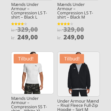
Mænds Under
Mænds Under
Armour –
Armour –
Compression LS T-
Compression LS T-
shirt – Black L
shirt – Black M
Den
Den
329,00
329,00
Vurderet
Vurderet
kr.
kr.
4.2
3.9
oprindelige
oprindel
Den
Den
ud af 5
ud af 5
249,00
249,00
kr.
kr.
pris
pris
aktuelle
aktuelle
var:
var:
pris
pris
kr. 329,00.
kr. 329,0
er:
er:
Tilbud!
Tilbud!
kr. 249,00.
kr. 249,0
Mænds Under
Under Armour Mænd
Armour –
– Rival Fleece Full-Zip
Compression SS T-
Hoodie – Sort M
shirt – White XL