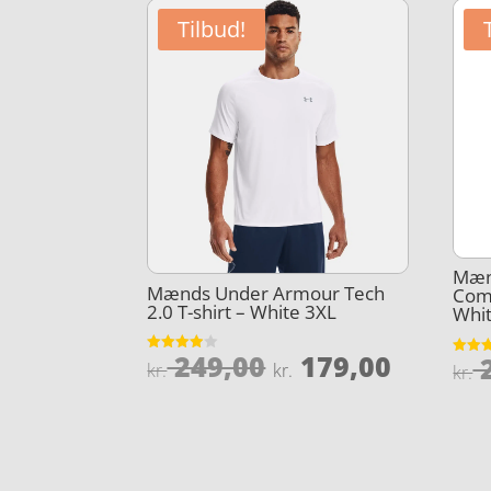
Tilbud!
Mæn
Mænds Under Armour Tech
Comp
2.0 T-shirt – White 3XL
Whit
Den
Den
249,00
179,00
2
Vurderet
Vurder
kr.
kr.
kr.
3.9
4.6
oprindelige
aktuel
ud af 5
ud af 
pris
pris
var:
er:
kr. 249,00.
kr. 179