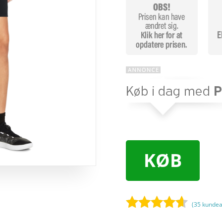
KØB
(
35
kundea
Bedømt