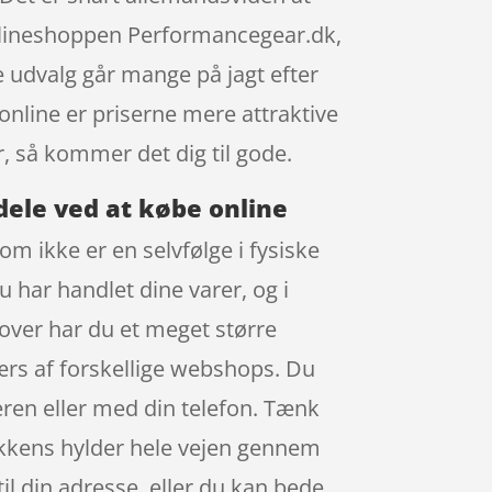
nlineshoppen Performancegear.dk,
 udvalg går mange på jagt efter
online er priserne mere attraktive
 så kommer det dig til gode.
dele ved at købe online
om ikke er en selvfølge i fysiske
u har handlet dine varer, og i
dover har du et meget større
værs af forskellige webshops. Du
eren eller med din telefon. Tænk
utikkens hylder hele vejen gennem
il din adresse, eller du kan bede