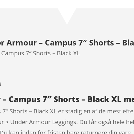
som
4.5
ud af 5
baseret
på
kundebedø
r Armour – Campus 7″ Shorts – Bl
mmelser
 Campus 7″ Shorts – Black XL
9
– Campus 7″ Shorts – Black XL me
″ Shorts – Black XL er stadig en af de mest eft
 > Under Armour Leggings. Du får også hele hele
Du kan inden for fristen bare returnere din vare.