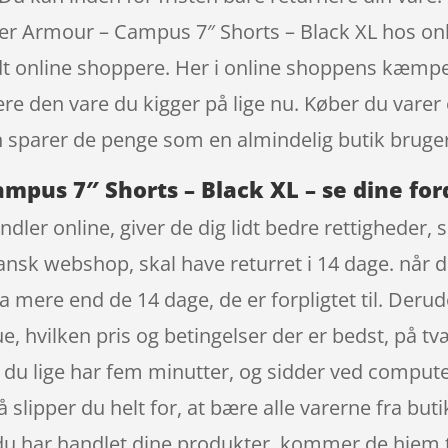
der Armour – Campus 7″ Shorts – Black XL hos o
t online shoppere. Her i online shoppens kæmpe
re den vare du kigger på lige nu. Køber du varer 
 sparer de penge som en almindelig butik bruger,
mpus 7″ Shorts – Black XL – se dine for
dler online, giver de dig lidt bedre rettigheder, s
ansk webshop, skal have returret i 14 dage. når d
 mere end de 14 dage, de er forpligtet til. Deru
e, hvilken pris og betingelser der er bedst, på t
t du lige har fem minutter, og sidder ved comput
så slipper du helt for, at bære alle varerne fra b
 du har handlet dine produkter, kommer de hjem t