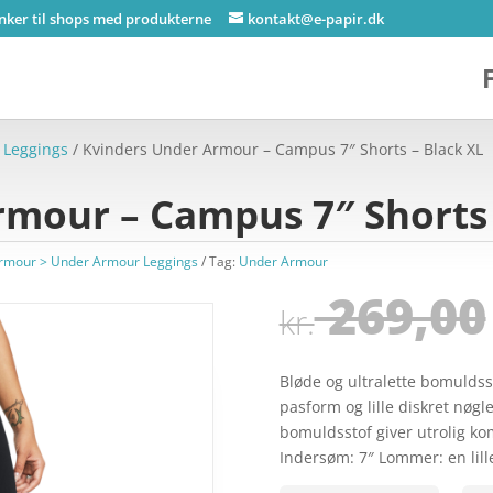
inker til shops med produkterne
kontakt@e-papir.dk
 Leggings
/ Kvinders Under Armour – Campus 7″ Shorts – Black XL
rmour – Campus 7″ Shorts 
rmour > Under Armour Leggings
Tag:
Under Armour
269,00
kr.
Bløde og ultralette bomuldss
pasform og lille diskret nøgl
bomuldsstof giver utrolig ko
Indersøm: 7″ Lommer: en lil