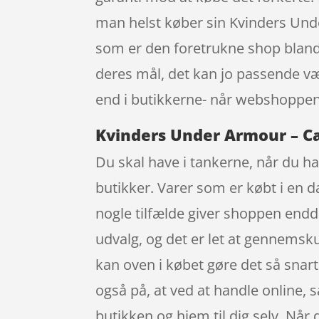
man helst køber sin Kvinders Un
som er den foretrukne shop bland
deres mål, det kan jo passende væ
end i butikkerne- når webshoppen
Kvinders Under Armour – Ca
Du skal have i tankerne, når du han
butikker. Varer som er købt i en d
nogle tilfælde giver shoppen endda
udvalg, og det er let at gennemsku
kan oven i købet gøre det så snar
også på, at ved at handle online, 
butikken og hjem til dig selv. Når