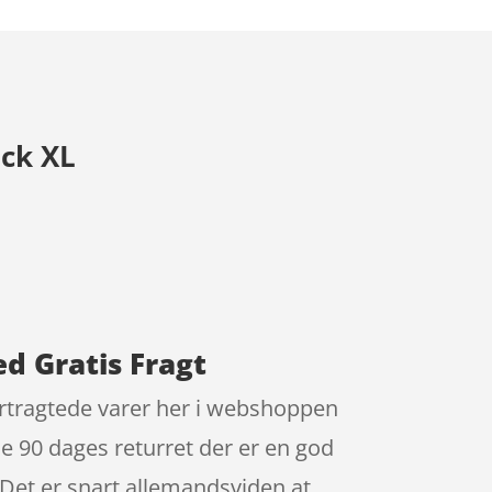
ack XL
d Gratis Fragt
ertragtede varer her i webshoppen
 90 dages returret der er en god
 Det er snart allemandsviden at