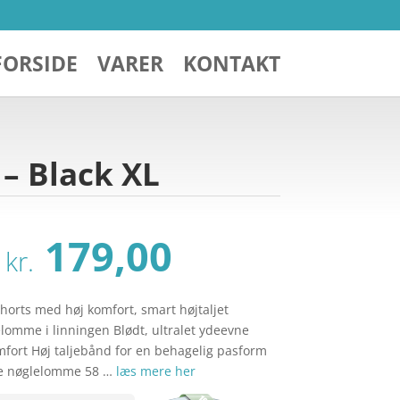
FORSIDE
VARER
KONTAKT
– Black XL
Den
Den
179,00
kr.
oprindelige
aktuelle
pris
pris
var:
er:
horts med høj komfort, smart højtaljet
kr. 269,00.
kr. 179,00.
elomme i linningen Blødt, ultralet ydeevne
mfort Høj taljebånd for en behagelig pasform
le nøglelomme 58 …
læs mere her