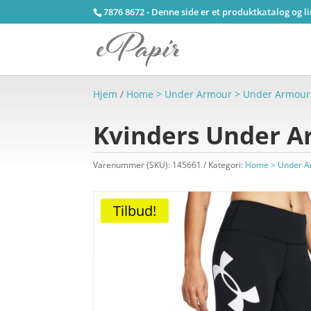
7876 8672 - Denne side er et produktkatalog og l
Hjem
/
Home > Under Armour > Under Armour
Kvinders Under A
Varenummer (SKU):
145661
Kategori:
Home > Under A
Tilbud!