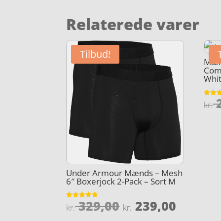
Relaterede varer
Tilbud!
Mæn
Comp
Whi
2
Vurder
kr.
4.4
ud af 
Under Armour Mænds – Mesh
6″ Boxerjock 2-Pack – Sort M
Den
Den
329,00
239,00
Vurderet
kr.
kr.
4.8
oprindelige
aktuel
ud af 5