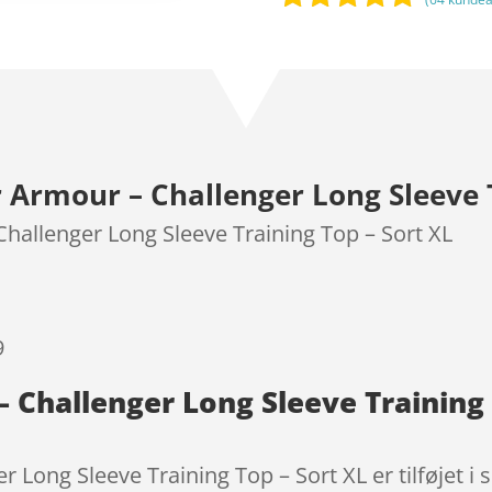
Bedømt
som
4.7
ud af 5
baseret på
kundebedø
mmelser
Armour – Challenger Long Sleeve T
hallenger Long Sleeve Training Top – Sort XL
9
 Challenger Long Sleeve Training
 Long Sleeve Training Top – Sort XL er tilføjet i