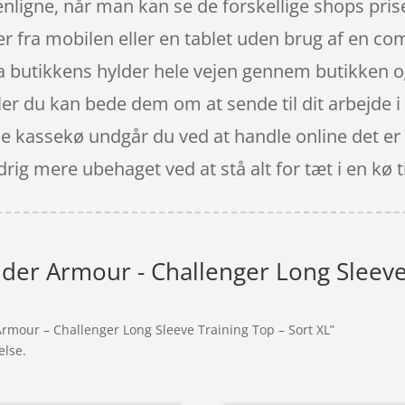
menligne, når man kan se de forskellige shops pr
 fra mobilen eller en tablet uden brug af en co
fra butikkens hylder hele vejen gennem butikken og
eller du kan bede dem om at sende til dit arbejde i
ende kassekø undgår du ved at handle online det er
rig mere ubehaget ved at stå alt for tæt i en kø t
der Armour - Challenger Long Sleeve 
Armour – Challenger Long Sleeve Training Top – Sort XL”
else.