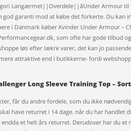
gori Langærmet||Overdele||âUnder Armour til Kv
n god garanti mod at købe det forkerte. Du kan in
oppere i Danmark køber Kvinder Under Armour – C
Performancegear.dk, som ofte har gode tilbud og
 shoppe løs efter lækre varer, det kan jo passen
mere attraktive end i butikkerne- fordi webshoppe
lenger Long Sleeve Training Top – Sort 
er, får du andre fordele, som du ikke nødvendigvi
kal have returret i 14 dage. når du har handlet d
 endda et helt års returret. Derudover har du et 