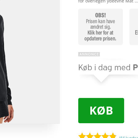
for overlegen ydeevne Mat 
KØB
(
64
kundea