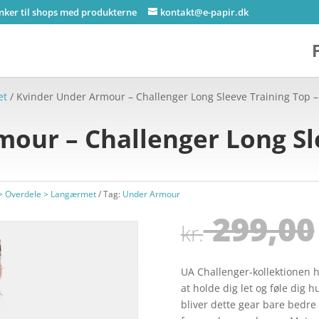
inker til shops med produkterne
kontakt@e-papir.dk
et
/ Kvinder Under Armour – Challenger Long Sleeve Training Top –
our – Challenger Long Sl
> Overdele > Langærmet
Tag:
Under Armour
299,00
kr.
UA Challenger-kollektionen ha
at holde dig let og føle dig 
bliver dette gear bare bedre 