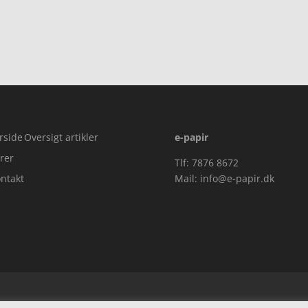
,00.
rside
Oversigt artikler
e-papir
rer
Tlf: 7876 8672
ntakt
Mail:
info@e-papir.dk