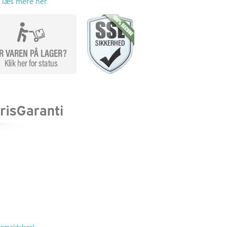
…
læs mere her
nmeldelser)