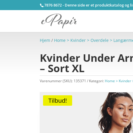
7876 8672 - Denne side er et produktkatalog og l
Hjem
/
Home > Kvinder > Overdele > Langærm
Kvinder Under Arm
– Sort XL
Varenummer (SKU):
135371
Kategori:
Home > Kvinder 
Tilbud!