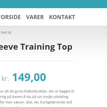
FORSIDE
VARER
KONTAKT
 Sort XL
eeve Training Top
Den
Den
149,00
kr.
oprindelige
aktuelle
pris
pris
var:
er:
r alt dit go-to-fodboldudstyr, der er bygget til
kr. 299,00.
kr. 149,00.
hurtig på banen.Â Nu på sin tredje udvikling,
for hver sæson. Glat, let, hurtigttørrende stof