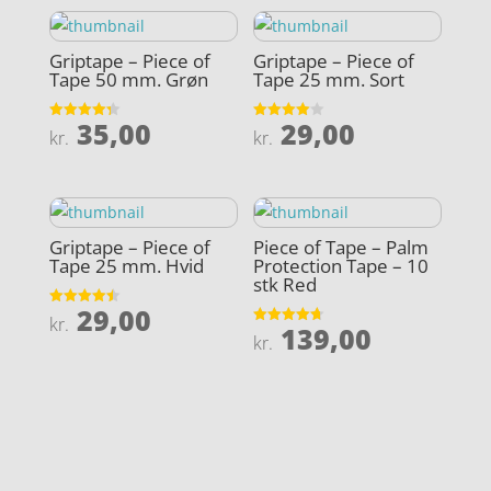
Griptape – Piece of
Griptape – Piece of
Tape 50 mm. Grøn
Tape 25 mm. Sort
35,00
29,00
Vurderet
Vurderet
kr.
kr.
4.3
4
ud af 5
ud af 5
Griptape – Piece of
Piece of Tape – Palm
Tape 25 mm. Hvid
Protection Tape – 10
stk Red
29,00
Vurderet
kr.
139,00
4.5
Vurderet
kr.
ud af 5
4.7
ud af 5