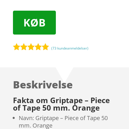
KØB
(
73
kundeanmeldelser)
Bedømt
som
4.9
ud af 5
baseret på
Beskrivelse
kundebedøm
melser
Fakta om Griptape – Piece
of Tape 50 mm. Orange
Navn: Griptape – Piece of Tape 50
mm. Orange