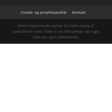
Cookie- og privatlivspolitik
Kontakt
Denne hjemmeside samler et bredt udvalg af
spændende varer. Siden er et affiiliatesite, og nogle
links kan være affiliatelinks.