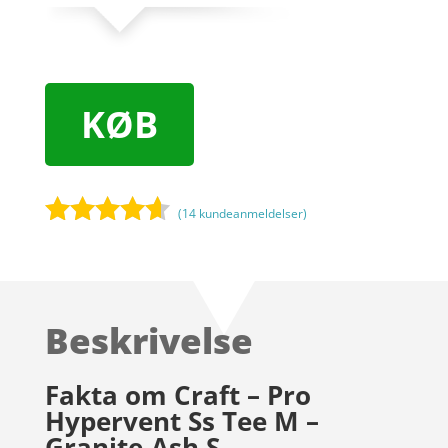
KØB
(
14
kundeanmeldelser)
Bedømt
som
4.5
ud af 5
baseret
Beskrivelse
på
kundebedø
mmelser
Fakta om Craft – Pro
Hypervent Ss Tee M –
Granite-Ash S