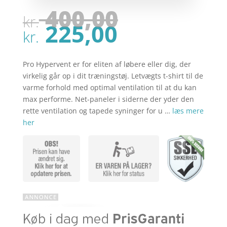
Den
400,00
kr.
oprindel
Den
225,00
pris
kr.
aktuelle
var:
pris
kr. 400,00
er:
Pro Hypervent er for eliten af løbere eller dig, der
kr. 225,00
virkelig går op i dit træningstøj. Letvægts t-shirt til de
varme forhold med optimal ventilation til at du kan
max performe. Net-paneler i siderne der yder den
rette ventilation og tapede syninger for u …
læs mere
her