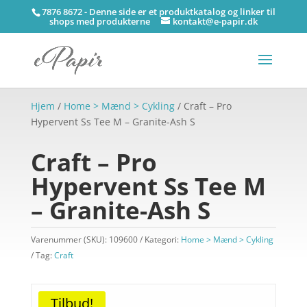
7876 8672 - Denne side er et produktkatalog og linker til
shops med produkterne
kontakt@e-papir.dk
Hjem
/
Home > Mænd > Cykling
/ Craft – Pro
Hypervent Ss Tee M – Granite-Ash S
Craft – Pro
Hypervent Ss Tee M
– Granite-Ash S
Varenummer (SKU):
109600
Kategori:
Home > Mænd > Cykling
Tag:
Craft
Tilbud!