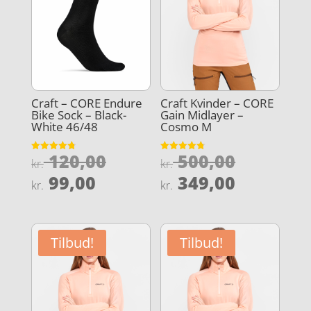
Craft – CORE Endure
Craft Kvinder – CORE
Bike Sock – Black-
Gain Midlayer –
White 46/48
Cosmo M
Den
Den
120,00
500,00
Vurderet
Vurderet
kr.
kr.
4.8
4.8
oprindelige
oprindel
Den
Den
ud af 5
ud af 5
99,00
349,00
kr.
kr.
pris
pris
aktuelle
aktuelle
var:
var:
pris
pris
kr. 120,00.
kr. 500,0
er:
er:
Tilbud!
Tilbud!
kr. 99,00.
kr. 349,0