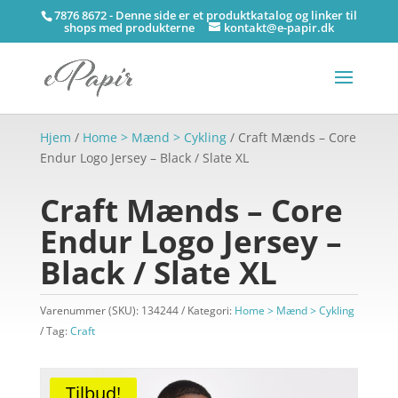
7876 8672 - Denne side er et produktkatalog og linker til
shops med produkterne
kontakt@e-papir.dk
Hjem
/
Home > Mænd > Cykling
/ Craft Mænds – Core
Endur Logo Jersey – Black / Slate XL
Craft Mænds – Core
Endur Logo Jersey –
Black / Slate XL
Varenummer (SKU):
134244
Kategori:
Home > Mænd > Cykling
Tag:
Craft
Tilbud!