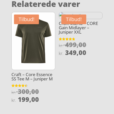
Relaterede varer
Tilbud!
Tilbud!
Craft Mænd – CORE
Gain Midlayer –
Juniper XXL
Den
499,00
Vurderet
kr.
4.8
oprindel
Den
ud af 5
349,00
kr.
pris
aktuelle
var:
pris
kr. 499,0
er:
Craft – Core Essence
kr. 349,0
SS Tee M – Juniper M
Den
300,00
Vurderet
kr.
4.5
oprindelige
Den
ud af 5
199,00
kr.
pris
aktuelle
var:
pris