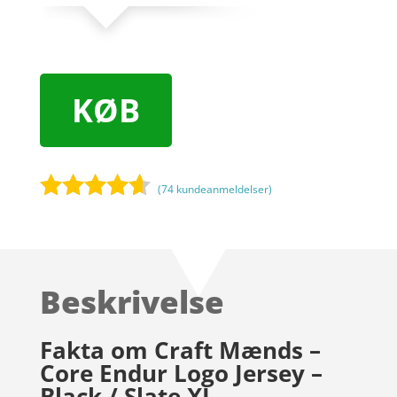
KØB
(
74
kundeanmeldelser)
Bedømt
som
4.5
ud af 5
baseret
Beskrivelse
på
kundebedø
mmelser
Fakta om Craft Mænds –
Core Endur Logo Jersey –
Black / Slate XL