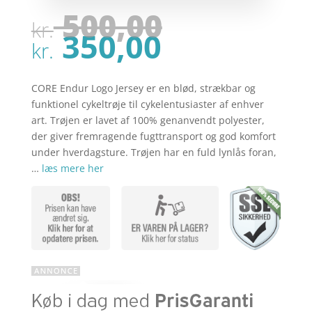
Den
500,00
kr.
oprindel
Den
350,00
pris
kr.
aktuelle
var:
pris
kr. 500,00
er:
CORE Endur Logo Jersey er en blød, strækbar og
kr. 350,00
funktionel cykeltrøje til cykelentusiaster af enhver
art. Trøjen er lavet af 100% genanvendt polyester,
der giver fremragende fugttransport og god komfort
under hverdagsture. Trøjen har en fuld lynlås foran,
…
læs mere her