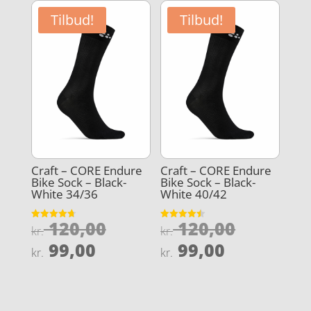
kr. 300,00.
er:
Tilbud!
Tilbud!
kr. 199,00.
Craft – CORE Endure
Craft – CORE Endure
Bike Sock – Black-
Bike Sock – Black-
White 34/36
White 40/42
Den
Den
120,00
120,00
Vurderet
Vurderet
kr.
kr.
4.7
4.5
oprindelige
oprindel
Den
Den
ud af 5
ud af 5
99,00
99,00
kr.
kr.
pris
pris
aktuelle
aktuelle
var:
var:
pris
pris
kr. 120,00.
kr. 120,0
er:
er: