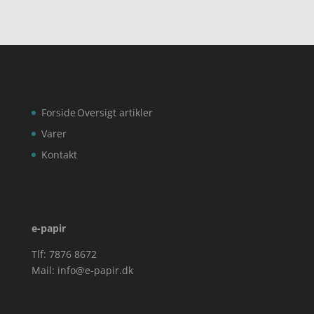
kr. 99,00.
kr. 99,00.
Forside
Oversigt artikler
Varer
Kontakt
e-papir
Tlf: 7876 8672
Mail:
info@e-papir.dk