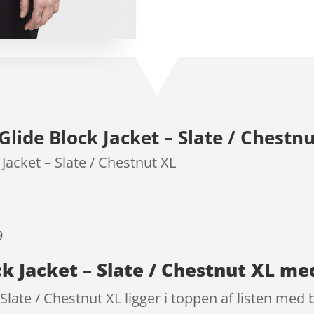
som
3.8
ud af 5
baseret
på
kundebed
ømmels
er
lide Block Jacket – Slate / Chestnu
Jacket – Slate / Chestnut XL
9
k Jacket – Slate / Chestnut XL me
Slate / Chestnut XL ligger i toppen af listen med