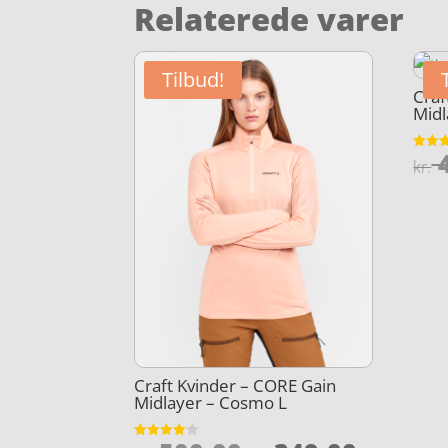
Relaterede varer
Tilbud!
Cra
Midl
4
Vurder
kr.
4.4
ud af 
Craft Kvinder – CORE Gain
Midlayer – Cosmo L
Vurderet