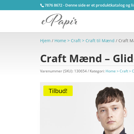
7876 8672 - Denne side er et produktkatalog og l
Hjem
/
Home > Craft > Craft til Mænd
/ Craft M
Craft Mænd – Glide
Varenummer (SKU):
130654
Kategori:
Home > Craft > C
Tilbud!