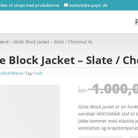
inker til shops med produkterne
kontakt@e-papir.dk
ænd – Glide Block Jacket – Slate / Chestnut XL
 Block Jacket – Slate / C
raft til Mænd
Tag:
Craft
1.000,
kr.
Glide Block Jacket er en funk
vandtæt VENTAIRÂ® stof til t
jakke kommer med elastisk j
ventilation og kropstempera