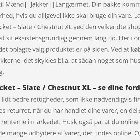
til Mænd||Jakker||Langærmet. Din pakke kommer
rhed, hvis du alligevel ikke skal bruge din vare. 
acket – Slate / Chestnut XL ved den velkendte s
ist sit eksistensgrundlag gennem lang tid. Her i
r det oplagte valg produktet er på siden. Ved at k
tikkerne- det skyldes bl.a. at sådan noget som hu
g.
cket – Slate / Chestnut XL – se dine for
 lidt bedre rettigheder, som ikke nødvendigvis fin
es returret. når du har handlet dine varer, en de
kurrenterne i markedet. Husk også på, at du onlin
de mange udbydere af varer, der findes online. O