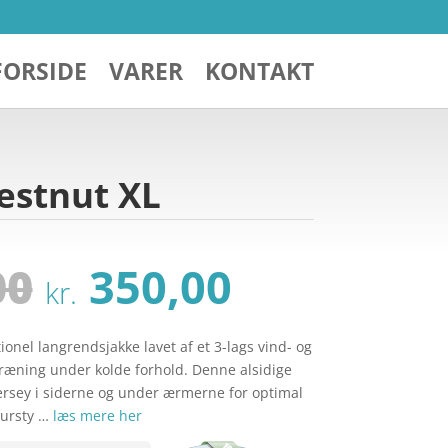
FORSIDE
VARER
KONTAKT
hestnut XL
Den
Den
00
350,00
kr.
oprindelige
aktuelle
pris
pris
var:
er:
tionel langrendsjakke lavet af et 3-lags vind- og
kr. 1.000,00.
kr. 350,00
ræning under kolde forhold. Denne alsidige
ersey i siderne og under ærmerne for optimal
tursty …
læs mere her