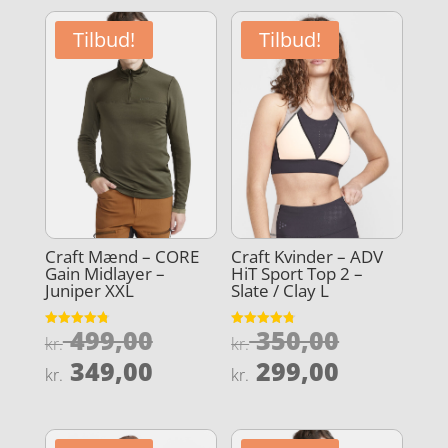
Tilbud!
Tilbud!
Craft Mænd – CORE
Craft Kvinder – ADV
Gain Midlayer –
HiT Sport Top 2 –
Juniper XXL
Slate / Clay L
Den
Den
499,00
350,00
Vurderet
Vurderet
kr.
kr.
4.8
4.8
oprindelige
oprindel
Den
Den
ud af 5
ud af 5
349,00
299,00
kr.
kr.
pris
pris
aktuelle
aktuelle
var:
var:
pris
pris
kr. 499,00.
kr. 350,0
er:
er: