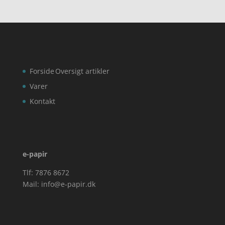
Forside
Oversigt artikler
Varer
Kontakt
e-papir
Tlf: 7876 8672
Mail:
info@e-papir.dk