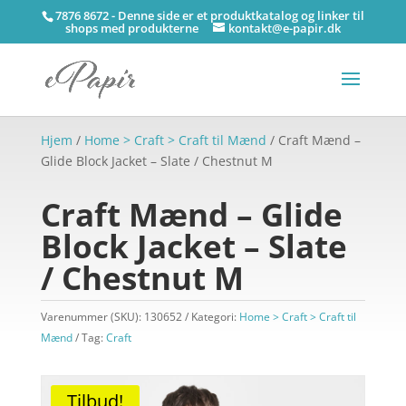
7876 8672 - Denne side er et produktkatalog og linker til
shops med produkterne
kontakt@e-papir.dk
Hjem
/
Home > Craft > Craft til Mænd
/ Craft Mænd –
Glide Block Jacket – Slate / Chestnut M
Craft Mænd – Glide
Block Jacket – Slate
/ Chestnut M
Varenummer (SKU):
130652
Kategori:
Home > Craft > Craft til
Mænd
Tag:
Craft
Tilbud!