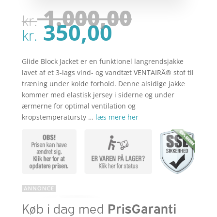
Den
1.000,00
kr.
oprinde
Den
350,00
pris
kr.
aktuelle
var:
pris
kr. 1.00
er:
Glide Block Jacket er en funktionel langrendsjakke
kr. 350,00
lavet af et 3-lags vind- og vandtæt VENTAIRÂ® stof til
træning under kolde forhold. Denne alsidige jakke
kommer med elastisk jersey i siderne og under
ærmerne for optimal ventilation og
kropstemperatursty …
læs mere her