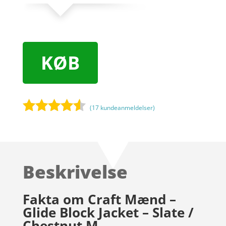
KØB
(
17
kundeanmeldelser)
Bedømt
som
4.4
ud af 5
baseret
Beskrivelse
på
kundebedø
mmelser
Fakta om Craft Mænd –
Glide Block Jacket – Slate /
Chestnut M