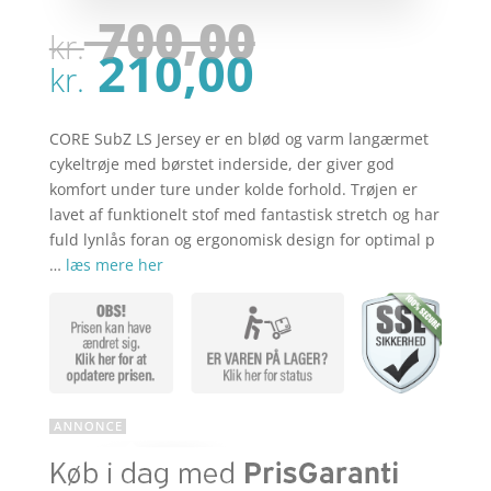
Den
700,00
kr.
oprindel
Den
210,00
pris
kr.
aktuelle
var:
pris
kr. 700,00
er:
CORE SubZ LS Jersey er en blød og varm langærmet
kr. 210,00
cykeltrøje med børstet inderside, der giver god
komfort under ture under kolde forhold. Trøjen er
lavet af funktionelt stof med fantastisk stretch og har
fuld lynlås foran og ergonomisk design for optimal p
…
læs mere her