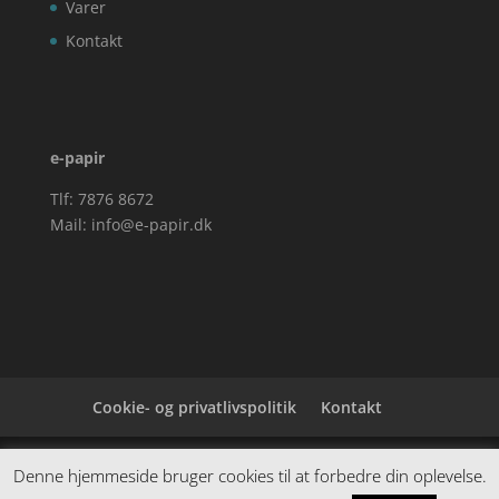
Varer
Kontakt
e-papir
Tlf: 7876 8672
Mail:
info@e-papir.dk
Cookie- og privatlivspolitik
Kontakt
Denne hjemmeside samler et bredt udvalg af
Denne hjemmeside bruger cookies til at forbedre din oplevelse.
spændende varer. Siden er et affiiliatesite, og nogle