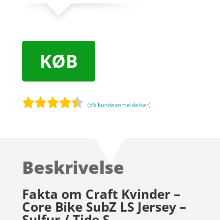
KØB
(
85
kundeanmeldelser)
Bedømt
som
4.3
ud af 5
baseret
Beskrivelse
på
kundebedø
mmelser
Fakta om Craft Kvinder –
Core Bike SubZ LS Jersey –
Sulfur / Tide S