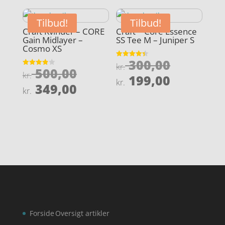
var:
pris
kr. 499,00.
er:
Tilbud!
Tilbud!
kr. 349,00.
Craft Kvinder – CORE
Craft – Core Essence
Gain Midlayer –
SS Tee M – Juniper S
Cosmo XS
Den
300,00
Vurderet
kr.
Den
500,00
4.4
Vurderet
oprindel
kr.
Den
ud af 5
199,00
3.9
kr.
oprindelige
Den
ud af 5
349,00
pris
aktuelle
kr.
pris
aktuelle
var:
pris
var:
pris
kr. 300,0
er:
kr. 500,00.
er:
kr. 199,0
kr. 349,00.
Forside
Oversigt artikler