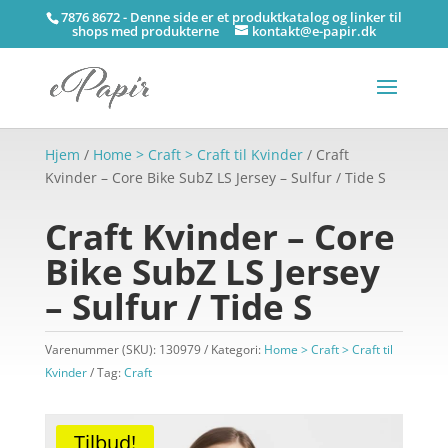
7876 8672 - Denne side er et produktkatalog og linker til
shops med produkterne
kontakt@e-papir.dk
Hjem
/
Home > Craft > Craft til Kvinder
/ Craft
Kvinder – Core Bike SubZ LS Jersey – Sulfur / Tide S
Craft Kvinder – Core
Bike SubZ LS Jersey
– Sulfur / Tide S
Varenummer (SKU):
130979
Kategori:
Home > Craft > Craft til
Kvinder
Tag:
Craft
Tilbud!