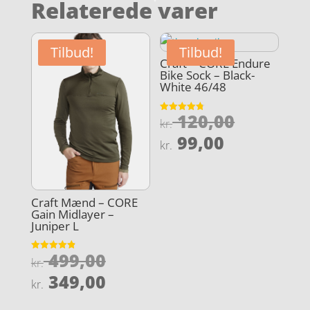
Relaterede varer
Tilbud!
Tilbud!
Craft – CORE Endure
Bike Sock – Black-
White 46/48
Den
120,00
Vurderet
kr.
4.8
oprindel
Den
ud af 5
99,00
kr.
pris
aktuelle
var:
pris
kr. 120,0
er:
Craft Mænd – CORE
kr. 99,00.
Gain Midlayer –
Juniper L
Den
499,00
Vurderet
kr.
4.9
oprindelige
Den
ud af 5
349,00
kr.
pris
aktuelle