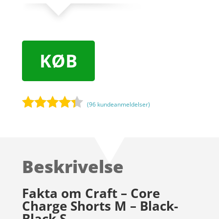
KØB
(
96
kundeanmeldelser)
Bedømt
som
4.2
ud af 5
baseret
Beskrivelse
på
kundebedø
mmelser
Fakta om Craft – Core
Charge Shorts M – Black-
Black S