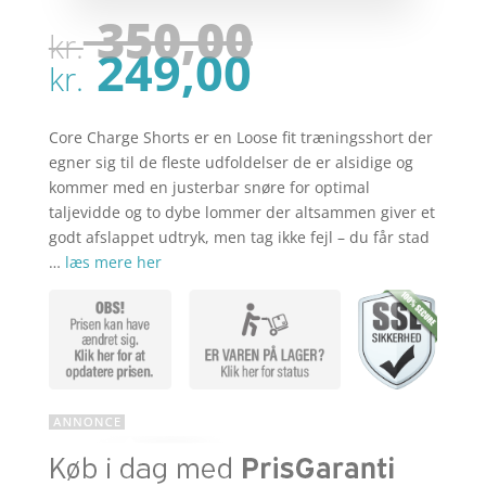
Den
350,00
kr.
oprindel
Den
249,00
pris
kr.
aktuelle
var:
pris
kr. 350,00
er:
Core Charge Shorts er en Loose fit træningsshort der
kr. 249,00
egner sig til de fleste udfoldelser de er alsidige og
kommer med en justerbar snøre for optimal
taljevidde og to dybe lommer der altsammen giver et
godt afslappet udtryk, men tag ikke fejl – du får stad
…
læs mere her