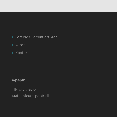
Forside
Oversigt artikler
Varer
Kontakt
e-papir
Tlf: 7876 8672
Mail:
info@e-papir.dk