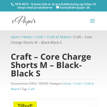
7876 8672 - Denne side er et produktkatalog og linker til
shops med produkterne
kontakt@e-papir.dk
Hjem
/
Home > Craft > Craft til Mænd
/ Craft – Core
Charge Shorts M – Black-Black S
Craft – Core Charge
Shorts M – Black-
Black S
Varenummer (SKU):
109530
Kategori:
Home > Craft > Craft til
Mænd
Tag:
Craft
Tilbud!