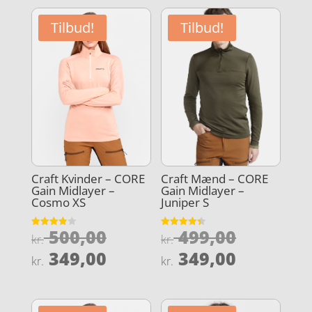
Tilbud!
Tilbud!
Craft Kvinder – CORE
Craft Mænd – CORE
Gain Midlayer –
Gain Midlayer –
Cosmo XS
Juniper S
Den
Den
500,00
499,00
Vurderet
Vurderet
kr.
kr.
3.9
4.4
oprindelige
oprindel
Den
Den
ud af 5
ud af 5
349,00
349,00
kr.
kr.
pris
pris
aktuelle
aktuelle
var:
var:
pris
pris
kr. 500,00.
kr. 499,0
er:
er: