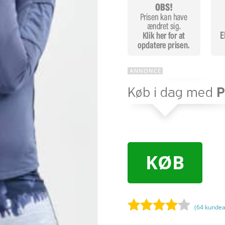
KØB
(
64
kundea
Bedømt