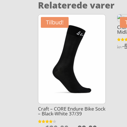
Relaterede varer
Tilbud!
Craf
Midl
5
Vurder
kr.
3.9
ud af 
Craft – CORE Endure Bike Sock
– Black-White 37/39
Vurderet