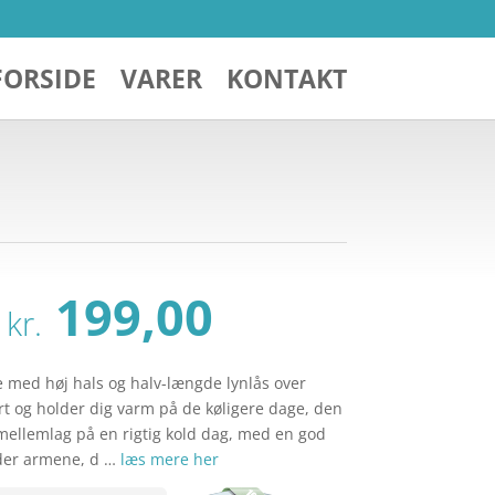
FORSIDE
VARER
KONTAKT
Den
Den
199,00
kr.
oprindelige
aktuelle
pris
pris
var:
er:
med høj hals og halv-længde lynlås over
kr. 399,00.
kr. 199,00.
ort og holder dig varm på de køligere dage, den
ellemlag på en rigtig kold dag, med en god
nder armene, d …
læs mere her