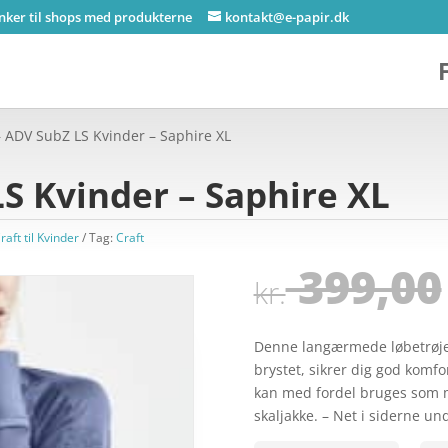
inker til shops med produkterne
kontakt@e-papir.dk
– ADV SubZ LS Kvinder – Saphire XL
LS Kvinder – Saphire XL
aft til Kvinder
Tag:
Craft
399,00
kr.
Denne langærmede løbetrøje 
brystet, sikrer dig god komf
kan med fordel bruges som m
skaljakke. – Net i siderne u