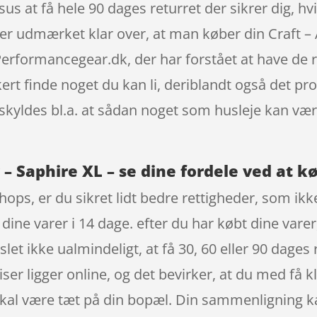
us at få hele 90 dages returret der sikrer dig, h
 er udmærket klar over, at man køber din Craft –
rformancegear.dk, der har forstået at have de ri
ert finde noget du kan li, deriblandt også det p
 skyldes bl.a. at sådan noget som husleje kan væ
 – Saphire XL – se dine fordele ved at k
ops, er du sikret lidt bedre rettigheder, som ikk
dine varer i 14 dage. efter du har købt dine varer
et ikke ualmindeligt, at få 30, 60 eller 90 dages 
iser ligger online, og det bevirker, at du med få k
kal være tæt på din bopæl. Din sammenligning kan