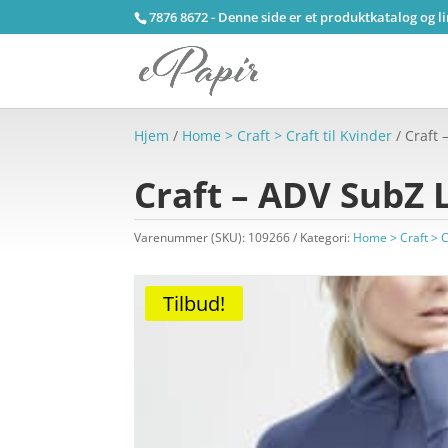
7876 8672 - Denne side er et produktkatalog og l
Hjem
/
Home > Craft > Craft til Kvinder
/ Craft 
Craft – ADV SubZ 
Varenummer (SKU):
109266
Kategori:
Home > Craft > Cr
Tilbud!