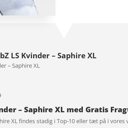
som
3.9
ud af 5
baseret
på
kundebed
ømmels
er
bZ LS Kvinder – Saphire XL
er – Saphire XL
9
nder – Saphire XL med Gratis Frag
re XL findes stadig i Top-10 eller tæt på i vores 