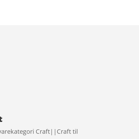
t
varekategori Craft||Craft til