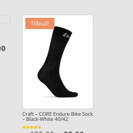
Tilbud!
Den
00
elige
aktuelle
pris
er:
,00.
kr. 349,00.
Craft – CORE Endure Bike Sock
– Black-White 40/42
Vurderet